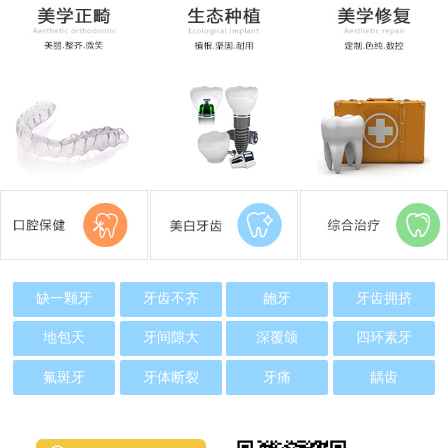
缺一颗牙
牙齿不齐
龅牙
牙齿拥挤
地包天
牙间隙大
深覆颌
四环素牙
氟斑牙
牙体断裂
牙痛
龋齿