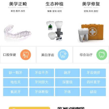
缺一颗牙
牙齿不齐
龅牙
牙齿拥挤
地包天
牙间隙大
深覆颌
四环素牙
氟斑牙
牙体断裂
牙痛
龋齿